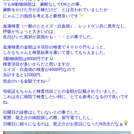
でもM動物病院は、麻酔なしでOKとの事。
麻酔をかけた方が正確だけど、とは言われていましたが
にゃんこの負担を考えると断然良いです
血液検査（一般のとエイズ・白血病）、レントゲン共に異常なし。
呼吸がちょっと大きいのは、
先日ひいた風邪が原因かも・・・との事でした。
血液検査の金額は９項目の検査で４０００円ちょっと。
しかもちゃんと検査結果を書いて渡してもらえました。
S動物病院は8000円です
検査項目が多いからだと思いますが、
エイズ・白血病の検査が4000円なので
合計すると12000円。
気合のいる金額ですね
領収証もちゃんと検査項目ごとの金額が記載されていました。
これは次に病院で検査したい時に、とても参考になるので良いです
ね。
日曜日の診察はしていないとの事でした。
実際、龍之介の病院探しの際、留守電でしたし。
日曜日に頼りになるのは、龍之介がお世話になったN先生だなぁ